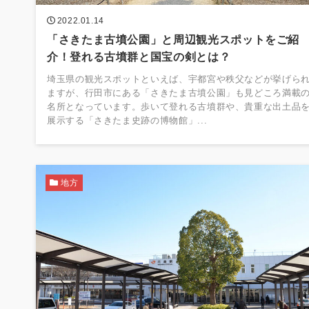
2022.01.14
「さきたま古墳公園」と周辺観光スポットをご紹
介！登れる古墳群と国宝の剣とは？
埼玉県の観光スポットといえば、宇都宮や秩父などが挙げら
ますが、行田市にある「さきたま古墳公園」も見どころ満載
名所となっています。歩いて登れる古墳群や、貴重な出土品
展示する「さきたま史跡の博物館」...
地方