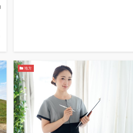
泊
る
み
悩
地方