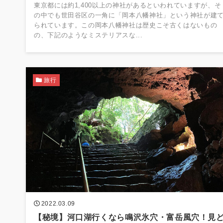
東京都には約1,400以上の神社があるといわれていますが、そ
の中でも世田谷区の一角に「岡本八幡神社」という神社が建
られています。この岡本八幡神社は歴史こそ古くはないもの
の、下記のようなミステリアスな...
旅行
2022.03.09
【秘境】河口湖行くなら鳴沢氷穴・富岳風穴！見