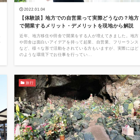
2022.01.04
【体験談】地方での自営業って実際どうなの？地方
で開業するメリット・デメリットを現地から解説
れ
近年、地方移住や田舎で開業をする人が増えてきました。地方
の
や田舎は面白いアイデアを持って起業、自営業、フリーランス
を
など、様々な形で活動をされている方もいますが、実際にはど
のような環境下でお仕事を行ってい...
旅行