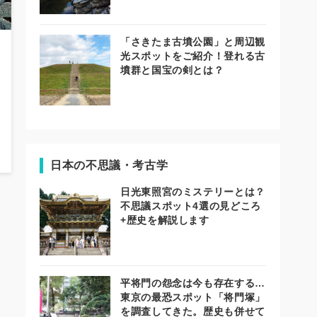
「さきたま古墳公園」と周辺観
光スポットをご紹介！登れる古
墳群と国宝の剣とは？
日本の不思議・考古学
日光東照宮のミステリーとは？
不思議スポット4選の見どころ
+歴史を解説します
平将門の怨念は今も存在する…
東京の最恐スポット「将門塚」
を調査してきた。歴史も併せて