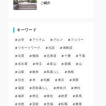
ご紹介
キーワード
お寺
アイテム
グルメ
フェリー
リモートワーク
伝説
体験談
出雲
勉強
北海道
十勝
千葉
名古屋
埼玉
富山
就職
山
山梨
岐阜
島暮らし
島根
日光
本
札幌
東京
洞窟
滋賀
田舎暮らし
神奈川
神社
福井
秩父
移住
絶景
群馬
自然
芸術
茨城
転職
農業