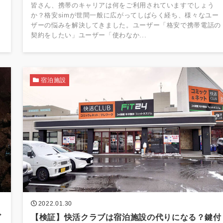
皆さん、携帯のキャリアは何をご利用されていますでしょう
て
か？格安simが世間一般に広がってしばらく経ち、様々なユー
ザーの悩みを解決してきました。ユーザー「格安で携帯電話の
契約をしたい」ユーザー「使わなか...
宿泊施設
2022.01.30
ど
【検証】快活クラブは宿泊施設の代りになる？鍵付