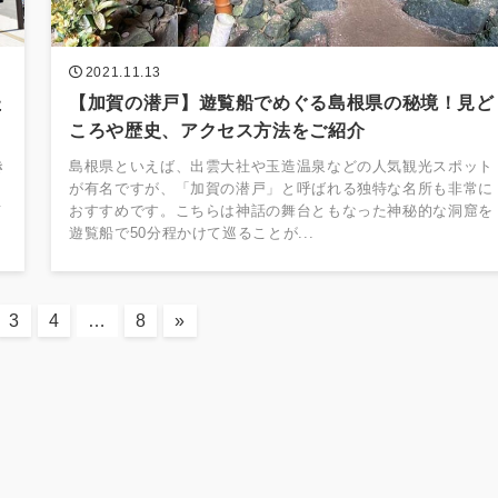
2021.11.13
た
【加賀の潜戸】遊覧船でめぐる島根県の秘境！見ど
ころや歴史、アクセス方法をご紹介
き
島根県といえば、出雲大社や玉造温泉などの人気観光スポット
く
が有名ですが、「加賀の潜戸」と呼ばれる独特な名所も非常に
京
おすすめです。こちらは神話の舞台ともなった神秘的な洞窟を
遊覧船で50分程かけて巡ることが...
3
4
…
8
»