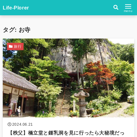
Life-Plorer
menu
タグ:
お寺
旅行
2024.06.21
【秩父】橋立堂と鍾乳洞を見に行ったら大秘境だっ