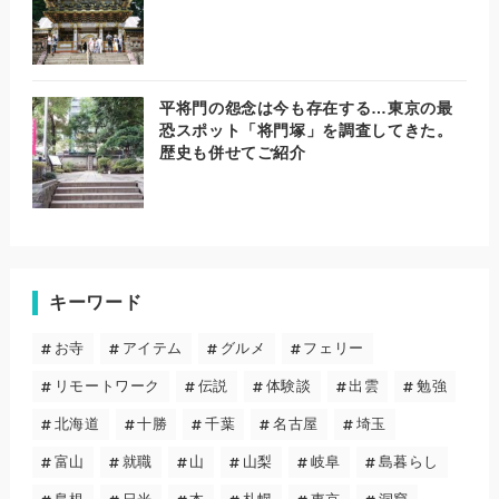
平将門の怨念は今も存在する…東京の最
恐スポット「将門塚」を調査してきた。
歴史も併せてご紹介
キーワード
お寺
アイテム
グルメ
フェリー
リモートワーク
伝説
体験談
出雲
勉強
北海道
十勝
千葉
名古屋
埼玉
富山
就職
山
山梨
岐阜
島暮らし